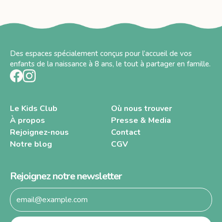
Des espaces spécialement conçus pour l’accueil de vos
enfants de la naissance à 8 ans, le tout à partager en famille.
Le Kids Club
Où nous trouver
À propos
Presse & Media
Le Kids Club
Où nous trouver
Rejoignez-nous
Contact
À propos
Press & Media
Notre blog
CGV
Rejoignez-nous
Contact
Notre blog
CGV
Rejoignez notre newsletter